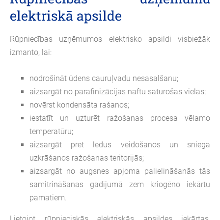
elektriskā apsilde
Rūpniecības uzņēmumos elektrisko apsildi visbiežāk
izmanto, lai:
nodrošināt ūdens cauruļvadu nesasalšanu;
aizsargāt no parafinizācijas naftu saturošas vielas;
novērst kondensāta rašanos;
iestatīt un uzturēt ražošanas procesa vēlamo
temperatūru;
aizsargāt pret ledus veidošanos un sniega
uzkrāšanos ražošanas teritorijās;
aizsargāt no augsnes apjoma palielināšanās tās
samitrināšanas gadījumā zem kriogēno iekārtu
pamatiem.
Lietojot rūpnieciskās elektriskās apsildes iekārtas,