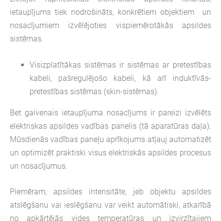
ietaupījums tiek nodrošināts, konkrētiem objektiem un
nosacījumiem izvēlējoties vispiemērotākās apsildes
sistēmas.
Visizplatītākas sistēmas ir sistēmas ar pretestības
kabeli, pašregulējošo kabeli, kā arī induktīvās-
pretestības sistēmas (skin-sistēmas).
Bet galvenais ietaupījuma nosacījums ir pareizi izvēlēts
elektriskas apsildes vadības panelis (tā aparatūras daļa).
Mūsdienās vadības paneļu aprīkojums atļauj automatizēt
un optimizēt praktiski visus elektriskās apsildes procesus
un nosacījumus.
Piemēram, apsildes intensitāte, jeb objektu apsildes
atslēgšanu vai ieslēgšanu var veikt automātiski, atkarībā
no apkārtējās vides temperatūras un izvirzītajiem