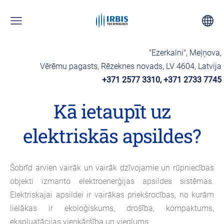
"Ezerkalni", Meļņova,
Vērēmu pagasts, Rēzeknes novads, LV 4604, Latvija
+371 2577 3310, +371 2733 7745
Kā ietaupīt uz
elektriskās apsildes?
Šobrīd arvien vairāk un vairāk dzīvojamie un rūpniecības
objekti izmanto elektroenerģijas apsildes sistēmas.
Elektriskajai apsildei ir vairākas priekšrocības, no kurām
lielākas ir ekoloģiskums, drošība, kompaktums,
ekspluatācijas vienkāršība un vieglums.