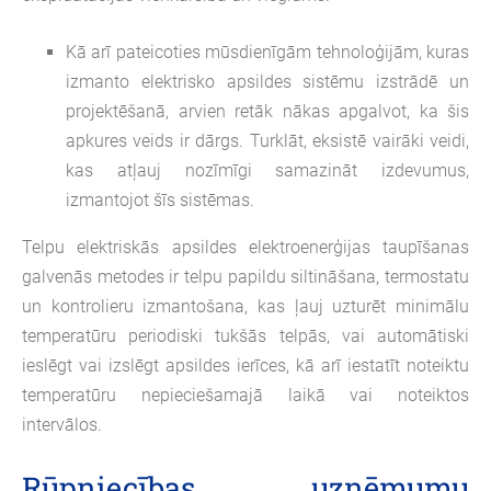
Kā arī pateicoties mūsdienīgām tehnoloģijām, kuras
izmanto elektrisko apsildes sistēmu izstrādē un
projektēšanā, arvien retāk nākas apgalvot, ka šis
apkures veids ir dārgs. Turklāt, eksistē vairāki veidi,
kas atļauj nozīmīgi samazināt izdevumus,
izmantojot šīs sistēmas.
Telpu elektriskās apsildes elektroenerģijas taupīšanas
galvenās metodes ir telpu papildu siltināšana, termostatu
un kontrolieru izmantošana, kas ļauj uzturēt minimālu
temperatūru periodiski tukšās telpās, vai automātiski
ieslēgt vai izslēgt apsildes ierīces, kā arī iestatīt noteiktu
temperatūru nepieciešamajā laikā vai noteiktos
intervālos.
Rūpniecības uzņēmumu