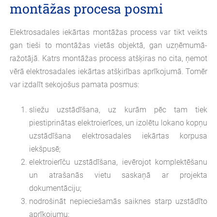
montāžas procesa posmi
Elektrosadales iekārtas montāžas process var tikt veikts
gan tieši to montāžas vietās objektā, gan uzņēmumā-
ražotājā. Katrs montāžas process atšķiras no cita, ņemot
vērā elektrosadales iekārtas atšķirības aprīkojumā. Tomēr
var izdalīt sekojošus pamata posmus:
sliežu uzstādīšana, uz kurām pēc tam tiek
piestiprinātas elektroierīces, un izolētu lokano kopņu
uzstādīšana elektrosadales iekārtas korpusa
iekšpusē;
elektroierīču uzstādīšana, ievērojot komplektēšanu
un atrašanās vietu saskaņā ar projekta
dokumentāciju;
nodrošināt nepieciešamās saiknes starp uzstādīto
aprīkojumu;